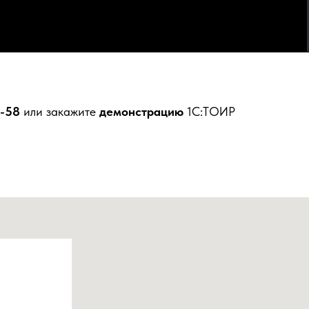
6-58
или закажите
демонстрацию
1C:ТОИР