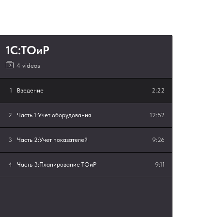
1С:ТОиР
4 videos
1
Введение
2:22
2
Часть 1:Учет оборудования
12:52
3
Часть 2:Учет показателей
9:26
4
Часть 3:Планирование ТОиР
9:11