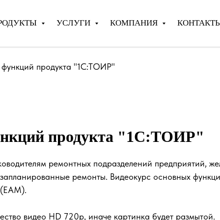
РОДУКТЫ
УСЛУГИ
КОМПАНИЯ
КОНТАКТ
 функций продукта "1С:ТОИР"
ункций продукта "1С:ТОИР"
уководителям ремонтных подразделений предприятий, ж
незапланированные ремонты. Видеокурс основных функц
(EAM).
ество видео HD 720p, иначе картинка будет размытой.