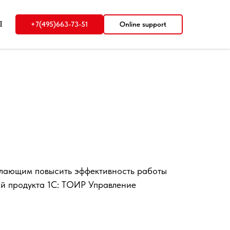
Ы
+7(495)663-73-51
Online support
елающим повысить эффективность работы
ий продукта 1С: ТОИР Управление